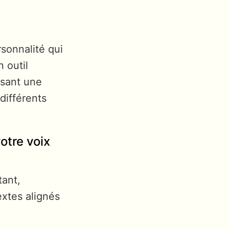
rsonnalité qui
 outil
ssant une
différents
otre voix
tant,
xtes alignés