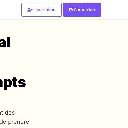
Inscription
Connexion
al
mpts
nt des
 de prendre