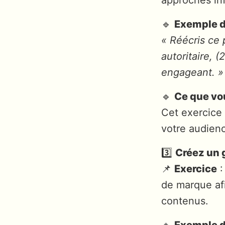
🔹
Exemple 
« Réécris ce p
autoritaire, 
engageant. »
🔹
Ce que vo
Cet exercice 
votre audienc
3️⃣
Créez un g
📌
Exercice
:
de marque af
contenus.
🔹
Exemple 