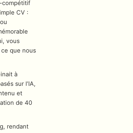
-compétitif
simple CV :
 ou
 mémorable
ui, vous
t ce que nous
inait à
asés sur l’IA,
ntenu et
ation de 40
ng, rendant