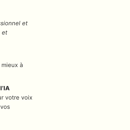
ssionnel et
 et
e mieux à
l’IA
r votre voix
 vos