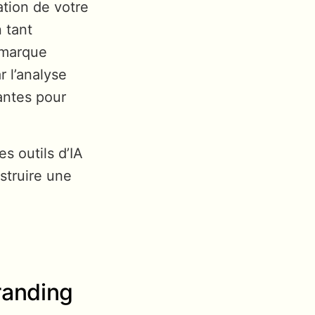
ation de votre
 tant
e marque
 l’analyse
santes pour
s outils d’IA
struire une
branding