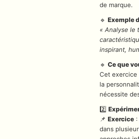
de marque.
🔹
Exemple 
« Analyse le 
caractéristiq
inspirant, hum
🔹
Ce que vo
Cet exercice 
la personnali
nécessite de
2️⃣
Expérimen
📌
Exercice
:
dans plusieur
approches inf