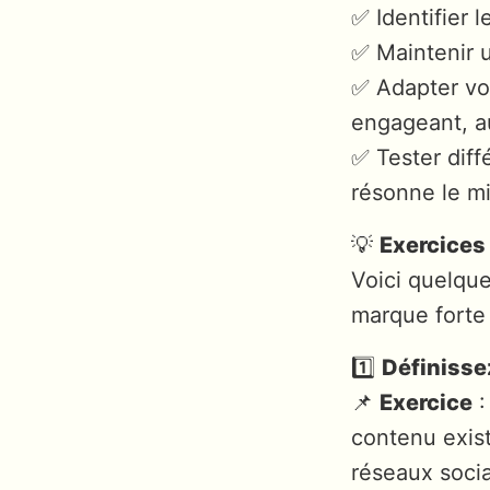
✅ Identifier 
✅ Maintenir 
✅ Adapter vot
engageant, au
✅ Tester dif
résonne le m
💡
Exercices 
Voici quelque
marque forte 
1️⃣
Définissez
📌
Exercice
:
contenu exist
réseaux socia