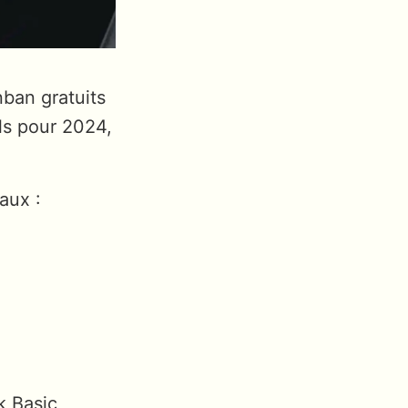
nban gratuits
els pour 2024,
eaux :
k Basic