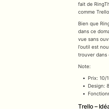
fait de RingT
comme Trello,
Bien que Ring
dans ce domai
vue sans ouv
l’outil est n
trouver dans 
Note:
Prix: 10/
Design: 
Fonctionn
Trello – Id