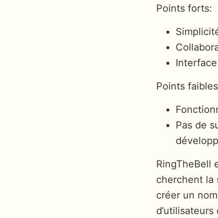
Points forts:
Simplicité
Collabora
Interface
Points faibles
Fonctionn
Pas de s
dévelop
RingTheBell es
cherchent la 
créer un nomb
d’utilisateur