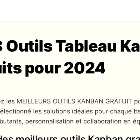
8 Outils Tableau K
uits pour 2024
ez les MEILLEURS OUTILS KANBAN GRATUIT po
lectionné les solutions idéales pour chaque be
ébutants, personnalisation et collaboration en é
es meilleurs outils Kanban gra