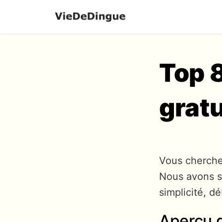
Top 
grat
Vous cherch
Nous avons sé
simplicité, d
Aperçu d