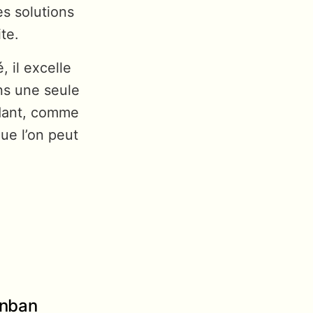
es solutions
te.
, il excelle
ns une seule
ndant, comme
ue l’on peut
anban