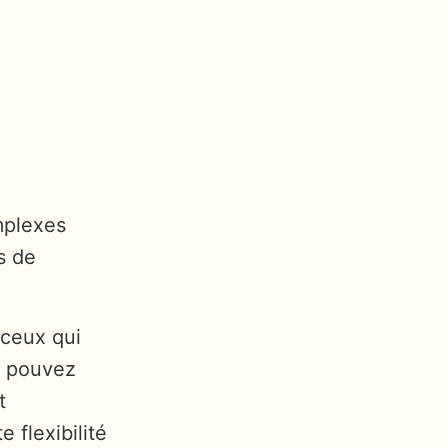
omplexes
s de
 ceux qui
us pouvez
t
 flexibilité