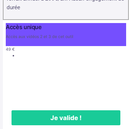
durée
Accès unique
Accès aux vidéos 2 et 3 de cet outil
49
€
Je valide !