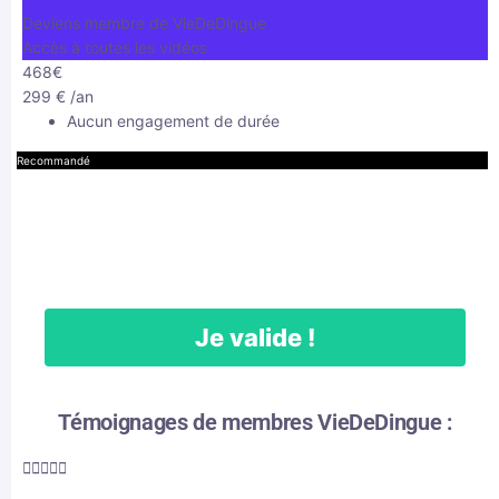
Deviens membre de VieDeDingue
Accès à toutes les vidéos
468€
299
€
/an
Aucun engagement de durée
Recommandé
Je valide !
Témoignages de membres VieDeDingue :




