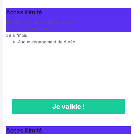
Accès illimité
Deviens membre de VieDeDingue
Accès à toutes les vidéos
39
€
/mois
Aucun engagement de durée
Je valide !
Accès illimité