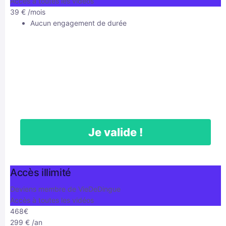
Accès à toutes les vidéos
39
€
/mois
Aucun engagement de durée
Je valide !
Accès illimité
Deviens membre de VieDeDingue
Accès à toutes les vidéos
468€
299
€
/an