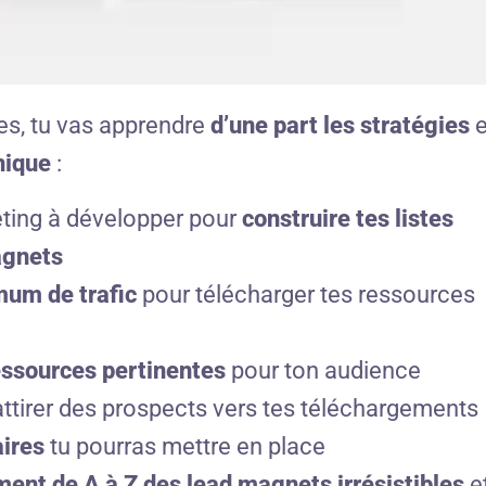
es, tu vas apprendre
d’une part les stratégies
e
hique
:
eting à développer pour
construire tes listes
agnets
mum de trafic
pour télécharger tes ressources
essources pertinentes
pour ton audience
 attirer des prospects vers tes téléchargements
aires
tu pourras mettre en place
ent de A à Z des lead magnets irrésistibles
e