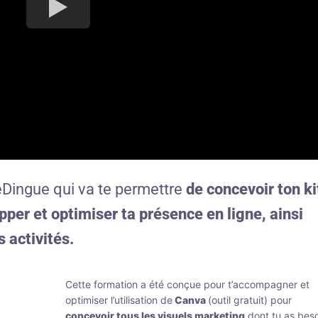
ingue qui va te permettre
de concevoir ton ki
per et optimiser ta présence en ligne, ainsi
s activités.
Cette formation a été conçue pour t’accompagner et
optimiser l’utilisation de
Canva
(outil gratuit) pour
concevoir tous les visuels marketing
dont tu as beso