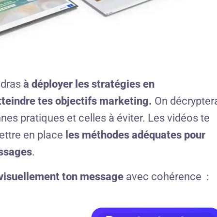
ndras
à déployer les stratégies en
teindre tes objectifs marketing.
On décrypter
es pratiques et celles à éviter. Les vidéos te
ettre en place
les méthodes adéquates
pour
essages
.
 visuellement ton message
avec c
ohérence :