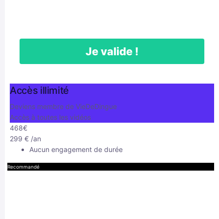
Je valide !
Accès illimité
Deviens membre de VieDeDingue
Accès à toutes les vidéos
468€
299
€
/an
Aucun engagement de durée
Recommandé