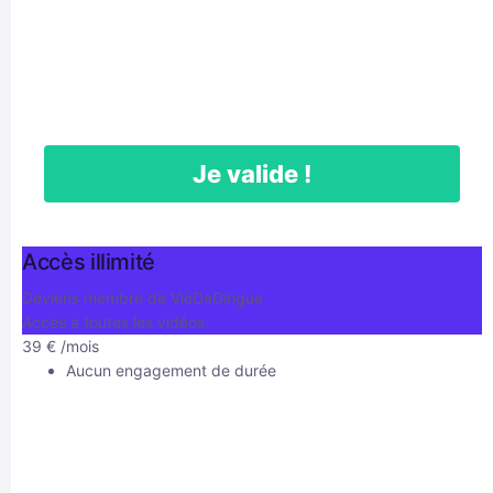
Je valide !
Accès illimité
Deviens membre de VieDeDingue
Accès à toutes les vidéos
39
€
/mois
Aucun engagement de durée