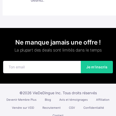
désirez.
Ne manque jamais une offre !
La plupart des deals sont limités dans le temps
Je m'inscris
©2026 VieDeDingue Inc. Tous droits réservés
Devenir Membre Plus
Blog
Avis et témoignages
Affiliation
Vendre sur VDD
Recrutement
CGV
Confidentialité
Contact