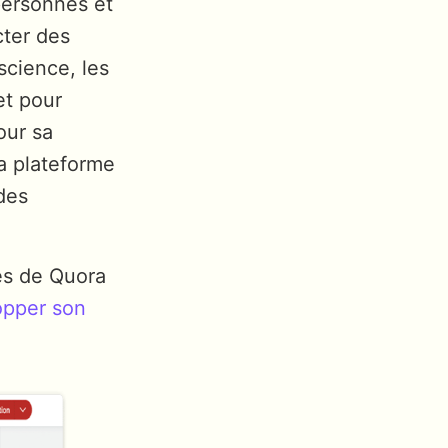
 personnes et
cter des
science, les
 et pour
our sa
a plateforme
 des
ues de Quora
opper son