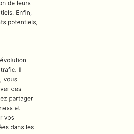
on de leurs
iels. Enfin,
ts potentiels,
 évolution
afic. Il
é, vous
uver des
uvez partager
iness et
r vos
ées dans les