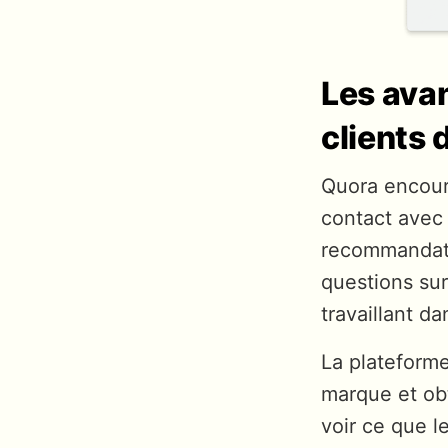
Les ava
clients 
Quora encour
contact avec 
recommandatio
questions su
travaillant d
La plateforme
marque et obt
voir ce que l