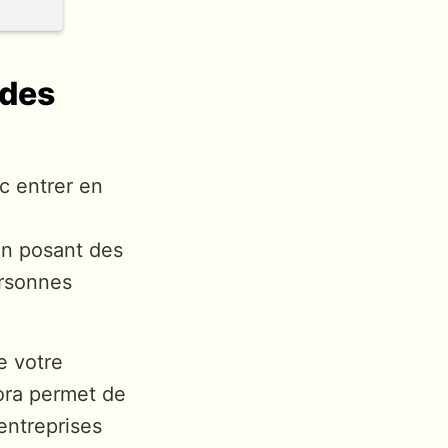
 des
c entrer en
En posant des
ersonnes
e votre
uora permet de
 entreprises